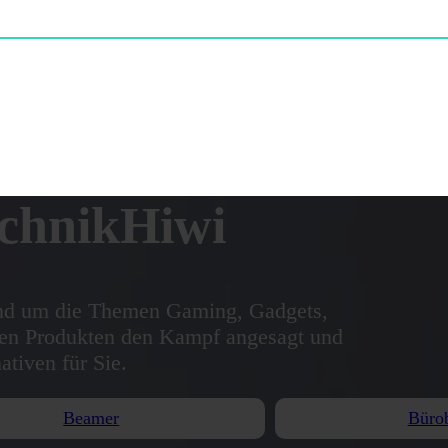
chnikHiwi
rund um die Themen Gaming, Gadgets,
ten Produkten den Kampf angesagt und
ativen für Sie.
Beamer
Büro