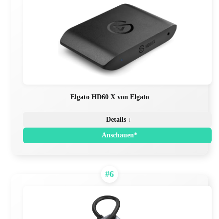
Elgato HD60 X von Elgato
Details ↓
Anschauen*
#6