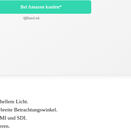
Bei Amazon kaufen*
AffiliateLink
 hellem Licht.
 breite Betrachtungswinkel.
DMI und SDI.
eren.