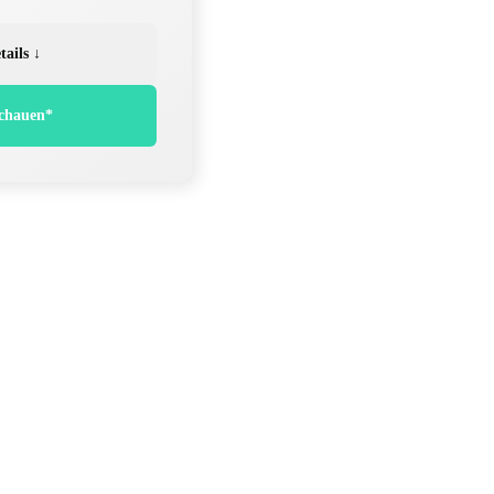
tails ↓
chauen*