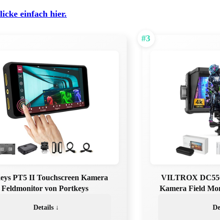
licke einfach hier.
#3
keys PT5 II Touchscreen Kamera
VILTROX DC550 L
Feldmonitor von Portkeys
Kamera Field Mo
Details ↓
De