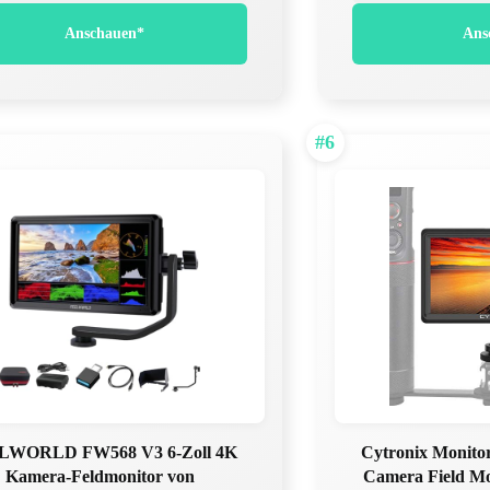
Anschauen*
Ans
#6
LWORLD FW568 V3 6-Zoll 4K
Cytronix Monito
Kamera-Feldmonitor von
Camera Field Mo