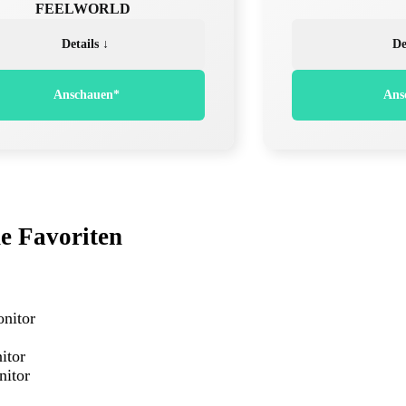
FEELWORLD
Details ↓
De
Anschauen*
Ans
e Favoriten
nitor
itor
nitor