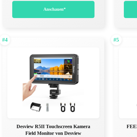
Anschauen*
#4
#5
Desview R5II Touchscreen Kamera
FEE
Field Monitor von Desview