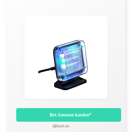
Bei Amazon kaufen*
AffiliateLink