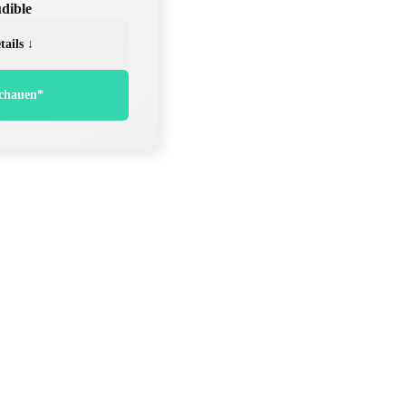
dible
tails ↓
chauen*