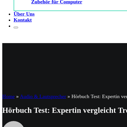
Zubehör für Computer
Über Uns
Kontakt
Home
»
Audio & Lautsprecher
»
Hörbuch Test: Expertin ve
Hörbuch Test: Expertin vergleicht T