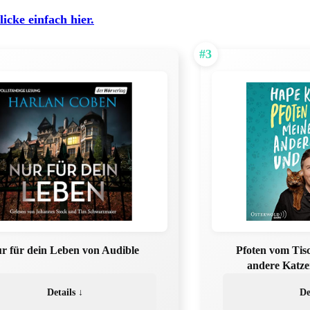
licke einfach hier.
#3
r für dein Leben von Audible
Pfoten vom Tis
andere Katze
Details ↓
De