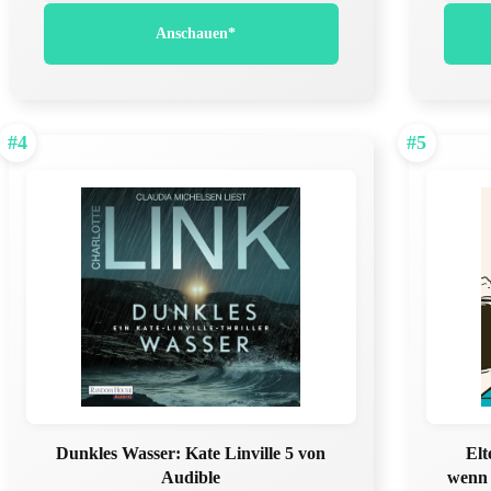
Anschauen*
#4
#5
Dunkles Wasser: Kate Linville 5 von
Elt
Audible
wenn 