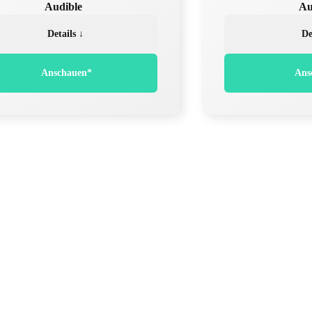
Audible
Au
Details ↓
De
Anschauen*
Ans