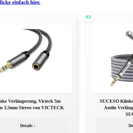
licke einfach hier.
#3
inke Verlängerung, Victeck 5m
SUCESO Klinke
on 3.5mm Stereo von VICTECK
Audio Verlän
SU
Details ↓
De