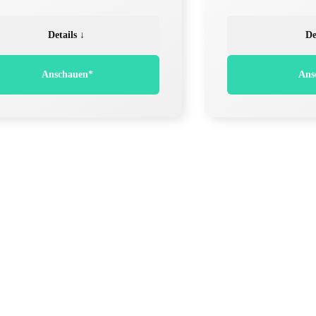
Details ↓
De
Anschauen*
Ans