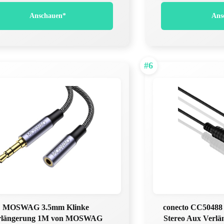
Anschauen*
Ans
#6
MOSWAG 3.5mm Klinke
conecto CC50488
rlängerung 1M von MOSWAG
Stereo Aux Verlä