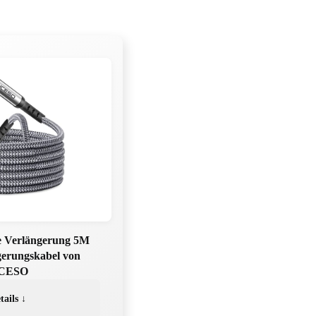
 Verlängerung 5M
gerungskabel von
CESO
tails ↓