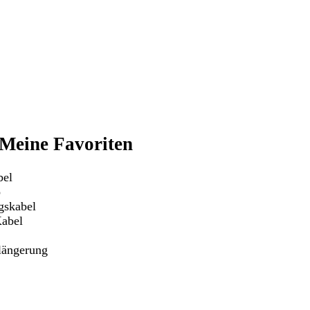
 Meine Favoriten
bel
o
gskabel
abel
längerung