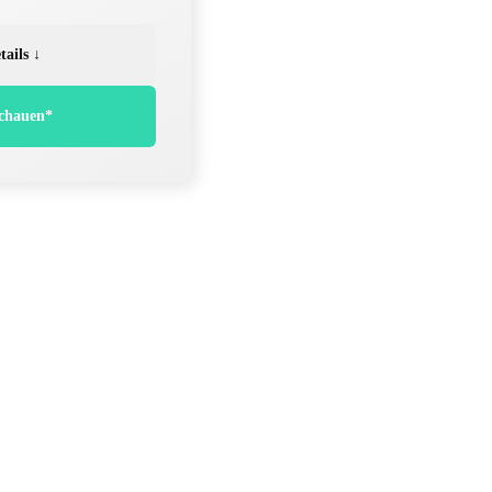
tails ↓
chauen*